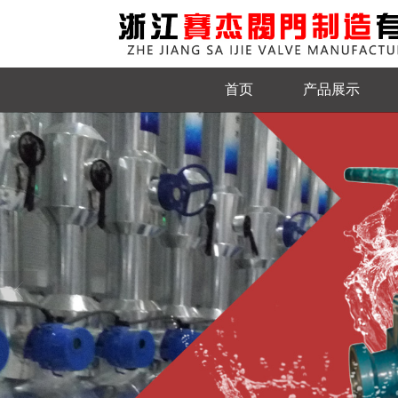
首页
产品展示