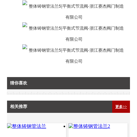
猜你喜欢
相关推荐
更多>>