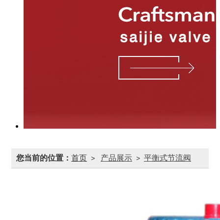
您当前的位置：
首页
产品展示
平衡式节流阀
>
>