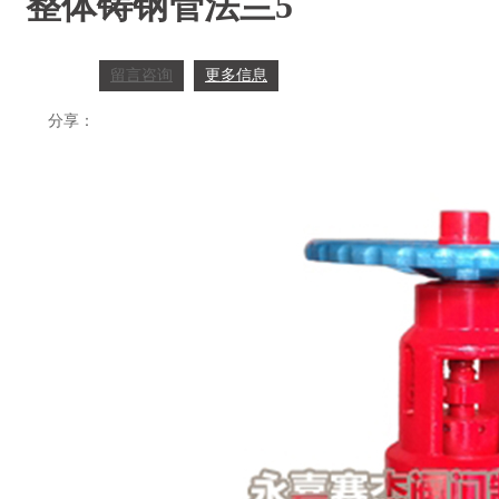
整体铸钢管法兰5
留言咨询
更多信息
分享：